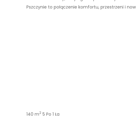
Pszczynie to połączenie komfortu, przestrzeni i no
2
140 m
5 Po
1 Ła