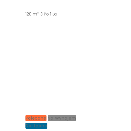
2
120 m
3 Po
1 Ła
Polecane
Na Wynajem
Dostępne