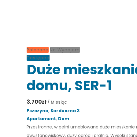
Polecane
Na Wynajem
Dostępne
Duże mieszkani
domu, SER-1
3,700zł
/ Miesiąc
Pszczyna, Serdeczna 3
Apartament
,
Dom
Przestronne, w pełni umeblowane duże mieszkanie na
dwustanowiskowy, duży ogród i pralnia. Wysoki stan