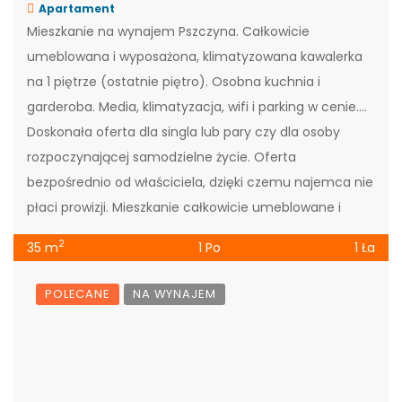
Apartament
Mieszkanie na wynajem Pszczyna. Całkowicie
umeblowana i wyposażona, klimatyzowana kawalerka
na 1 piętrze (ostatnie piętro). Osobna kuchnia i
garderoba. Media, klimatyzacja, wifi i parking w cenie.
Doskonała oferta dla singla lub pary czy dla osoby
rozpoczynającej samodzielne życie. Oferta
bezpośrednio od właściciela, dzięki czemu najemca nie
płaci prowizji. Mieszkanie całkowicie umeblowane i
wyposażone. W cenie […]
2
35 m
1 Po
1 Ła
POLECANE
NA WYNAJEM