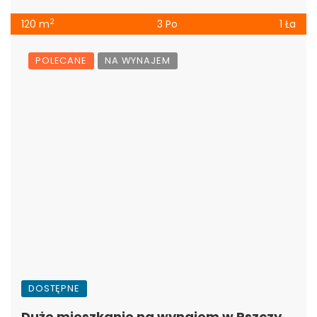
2
120 m
3 Po
1 Ła
POLECANE
NA WYNAJEM
DOSTĘPNE
Duże mieszkanie na wynajem w Pszczynie, połowa domu, SER-1