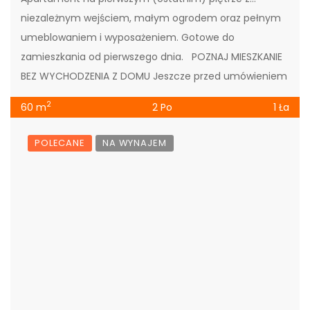
niezależnym wejściem, małym ogrodem oraz pełnym
umeblowaniem i wyposażeniem. Gotowe do
zamieszkania od pierwszego dnia. POZNAJ MIESZKANIE
BEZ WYCHODZENIA Z DOMU Jeszcze przed umówieniem
prezentacji możesz dokładnie obejrzeć apartament
2
60 m
2 Po
1 Ła
WZ-7 online. […]
POLECANE
NA WYNAJEM