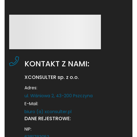
KONTAKT Z NAMI:
XCONSULTER sp. z o.o.
Adres:
ul. Wiśniowa 2, 43-200 Pszczyna
E-Mail:
biuro (a) xconsulter.pl
DANE REJESTROWE:
NIP:
6381783053