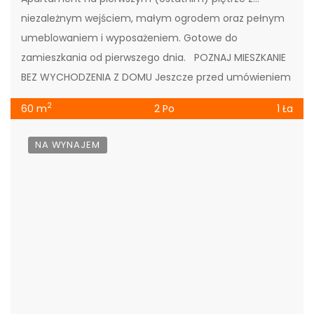
niezależnym wejściem, małym ogrodem oraz pełnym
umeblowaniem i wyposażeniem. Gotowe do
zamieszkania od pierwszego dnia. POZNAJ MIESZKANIE
BEZ WYCHODZENIA Z DOMU Jeszcze przed umówieniem
prezentacji możesz dokładnie obejrzeć apartament
2
60 m
2 Po
1 Ła
WZ-7 online. […]
NA WYNAJEM