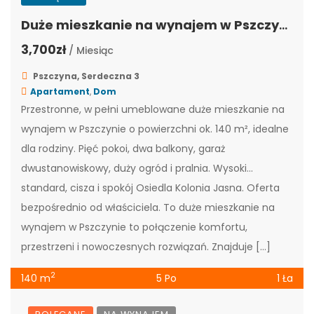
Duże mieszkanie na wynajem w Pszczynie, połowa domu, SER-1
3,700zł
/ Miesiąc
Pszczyna, Serdeczna 3
Apartament
,
Dom
Przestronne, w pełni umeblowane duże mieszkanie na
wynajem w Pszczynie o powierzchni ok. 140 m², idealne
dla rodziny. Pięć pokoi, dwa balkony, garaż
dwustanowiskowy, duży ogród i pralnia. Wysoki
standard, cisza i spokój Osiedla Kolonia Jasna. Oferta
bezpośrednio od właściciela. To duże mieszkanie na
wynajem w Pszczynie to połączenie komfortu,
przestrzeni i nowoczesnych rozwiązań. Znajduje […]
2
140 m
5 Po
1 Ła