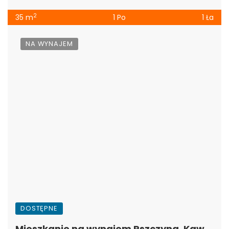
umeblowane […]
2
35 m
1 Po
1 Ła
NA WYNAJEM
DOSTĘPNE
Mieszkanie na wynajem Pszczyna, Kawalerka, WZ-5