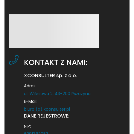
KONTAKT Z NAMI:
XCONSULTER sp. z o.o.
Adres:
ul. Wiśniowa 2, 43-200 Pszczyna
E-Mail:
biuro (a) xconsulter.pl
DANE REJESTROWE:
NIP:
6381783053