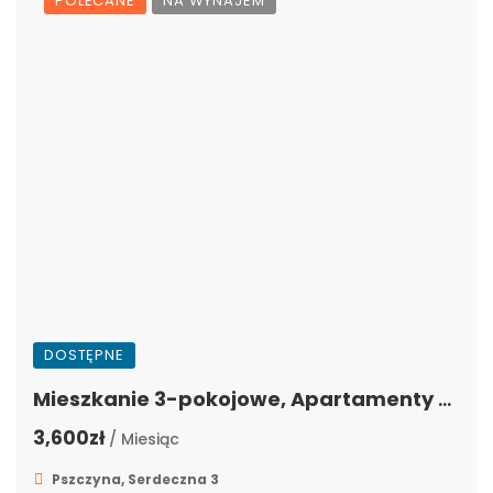
POLECANE
NA WYNAJEM
DOSTĘPNE
Mieszkanie 3-pokojowe, Apartamenty Serdeczna, Osiedle Kolonia Jasna, Pszczyna, SER-2
3,600zł
/ Miesiąc
Pszczyna, Serdeczna 3