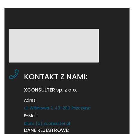
KONTAKT Z NAMI:
XCONSULTER sp. z o.o.
Adres:
ul. Wiśniowa 2, 43-200 Pszczyna
E-Mail:
biuro (a) xconsulter.pl
DANE REJESTROWE: