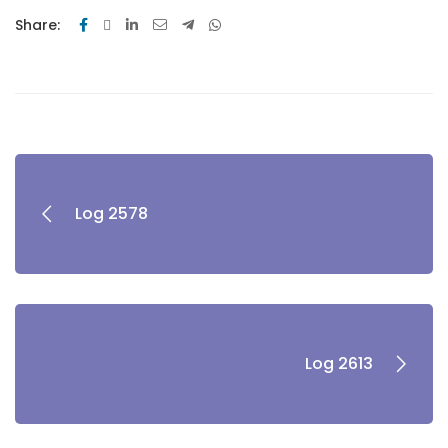
Share:
Log 2578
Log 2613