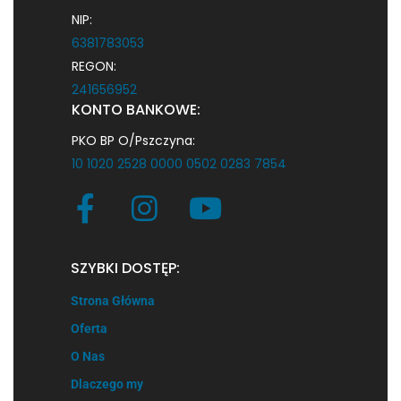
NIP:
6381783053
REGON:
241656952
KONTO BANKOWE:
PKO BP O/Pszczyna:
10 1020 2528 0000 0502 0283 7854
SZYBKI DOSTĘP:
Strona Główna
Oferta
O Nas
Dlaczego my