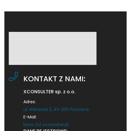
KONTAKT Z NAMI:
XCONSULTER sp. z o.o.
Adres:
ul. Wiśniowa 2, 43-200 Pszczyna
E-Mail:
biuro (a) xconsulter.pl