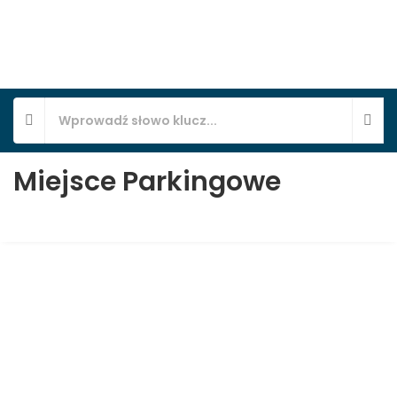
Miejsce Parkingowe
Duże mieszkanie na wynajem w Pszczynie,
połowa domu, SER-1
Pszczyna, Serdeczna 3