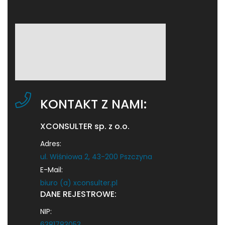
KONTAKT Z NAMI:
XCONSULTER sp. z o.o.
Adres:
ul. Wiśniowa 2, 43-200 Pszczyna
E-Mail:
biuro (a) xconsulter.pl
DANE REJESTROWE:
NIP:
6381783053