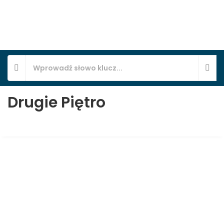
Drugie Piętro
Mieszkanie 3-pokojowe, Apartamenty
Serdeczna, Osiedle Kolonia Jasna, Pszczyna,
SER-2
Pszczyna, Serdeczna 3