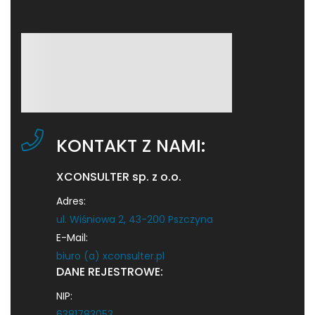
KONTAKT Z NAMI:
XCONSULTER sp. z o.o.
Adres:
ul. Wiśniowa 2, 43-200 Pszczyna
E-Mail:
biuro (a) xconsulter.pl
DANE REJESTROWE:
NIP:
6381783053