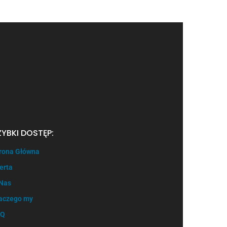
powierzchni 35 m2 w Pszczynie, na osiedlu
Kolonia Jasna, w pobliżu dyskontu
spożywczego, szkół, […]
ZYBKI DOSTĘP:
rona Główna
erta
Nas
aczego my
AQ