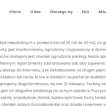
Oferta
O Nas
Dlaczego my
FAQ
Aktu
okali mieszkalnych o powierzchni od 35 m2 do 50 m2, co
enty, jest monitorowany, ogrodzony i wyposażony w domo
ców dostępny jest również ogrodzony parking. Nasze apar
uchennym. Apartamenty zaaranżowano tak, aby zapewni
dostęp do Internetu, a te zlokalizowane na drugim piętr
 balkon lub taras, które w lokalach na parterze dodat
jemy długoterminowo, na min. 12 miesięcy. Parking na p
 ich dogodna lokalizacja na cichym osiedlu w Pszczynie
 szkoły, przedszkole, żłobek, boiska sportowe, korty tenis
ę również Jezioro Goczałkowickie oraz ścieżki rowerowe. 