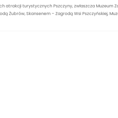
znych atrakcji turystycznych Pszczyny, zwłaszcza Muze
rodą Żubrów, Skansenem – Zagrodą Wsi Pszczyńskiej, Mu
Kawalerka, Apartamenty Srebrna,
Kolonia Jasna, Pszczyna, AS-2
Srebrna 8, Pszczyna, Apartamenty Srebrna
WYNAJĘTE
NA WYNAJEM