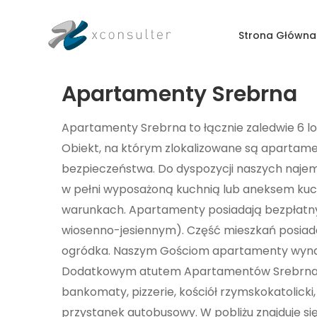
Strona Główna
Apartamenty Srebrna
Apartamenty Srebrna to łącznie zaledwie 6 l
Obiekt, na którym zlokalizowane są apartam
bezpieczeństwa. Do dyspozycji naszych najem
w pełni wyposażoną kuchnią lub aneksem k
warunkach. Apartamenty posiadają bezpłatny 
wiosenno-jesiennym). Część mieszkań posiada
ogródka. Naszym Gościom apartamenty wynajmu
Dodatkowym atutem Apartamentów Srebrna jest
bankomaty, pizzerie, kościół rzymskokatolicki,
przystanek autobusowy. W pobliżu znajduje si