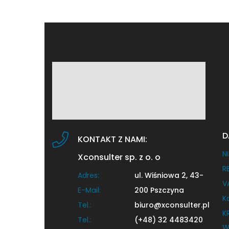
spożywczego, szkół, przedszkola, piekarni,
apteki, bankomatu, przystanku autobusowego,
[…]
D
KONTAKT Z NAMI:
NI
Xconsulter sp. z o. o
R
Adres:
ul. Wiśniowa 2, 43-
V
E-Mail:
200 Pszczyna
K
Tel.:
biuro@xconsulter.pl
K
Tel.:
(+48) 32 4483420
W