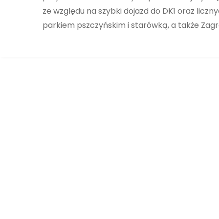
ze względu na szybki dojazd do DK1 oraz lic
parkiem pszczyńskim i starówką, a także Zag
Kawalerka, Apartamenty Srebrna,
Kolonia Jasna, Pszczyna, AS-1
Srebrna 8, Pszczyna, Apartamenty Srebrna
WYNAJĘTE
NA WYNAJEM