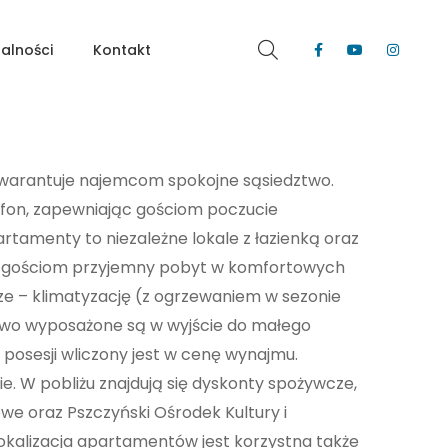
alności
Kontakt
 gwarantuje najemcom spokojne sąsiedztwo.
fon, zapewniając gościom poczucie
tamenty to niezależne lokale z łazienką oraz
ć gościom przyjemny pobyt w komfortowych
ze – klimatyzację (z ogrzewaniem w sezonie
kowo wyposażone są w wyjście do małego
osesji wliczony jest w cenę wynajmu.
. W pobliżu znajdują się dyskonty spożywcze,
owe oraz Pszczyński Ośrodek Kultury i
Lokalizacja apartamentów jest korzystna także