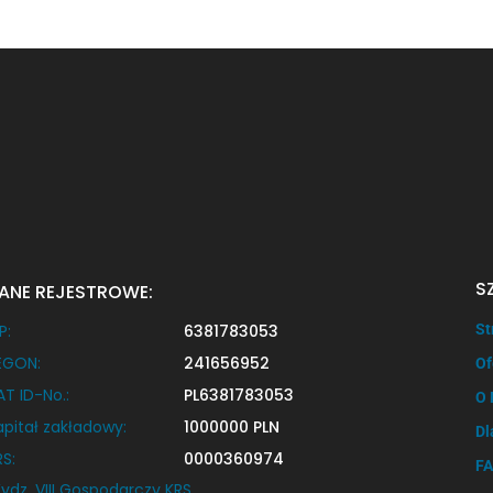
komfortowe klimatyzowane mieszkanie o
powierzchni 35 m², […]
S
ANE REJESTROWE:
P:
6381783053
St
EGON:
241656952
Of
AT ID-No.:
PL6381783053
O 
apitał zakładowy:
1000000 PLN
Dl
RS:
0000360974
F
ydz. VIII Gospodarczy KRS