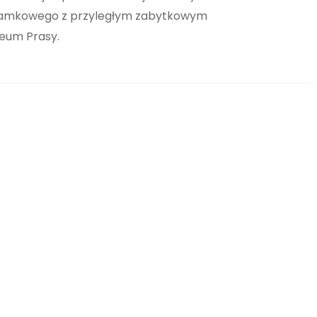
um Zamkowego z przyległym zabytkowym
zeum Prasy.
Kawalerka, Apartamenty Srebrna,
Kolonia Jasna, Pszczyna, AS-3
Srebrna 8, Pszczyna, Apartamenty Srebrna
WYNAJĘTE
NA WYNAJEM