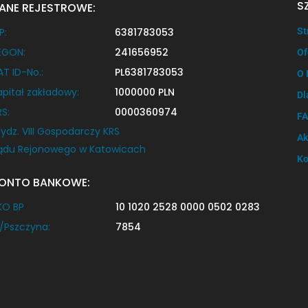
S
ANE REJESTROWE:
P:
6381783053
St
EGON:
241656952
Of
AT ID-No.:
PL6381783053
O 
apitał zakładowy:
1000000 PLN
Dl
RS:
0000360974
F
ydz. VIII Gospodarczy KRS
Ak
ądu Rejonowego w Katowicach
Ko
ONTO BANKOWE:
KO BP
10 1020 2528 0000 0502 0283
/Pszczyna:
7854