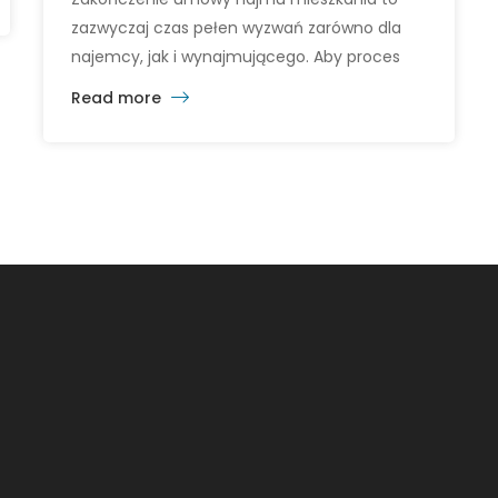
zazwyczaj czas pełen wyzwań zarówno dla
najemcy, jak i wynajmującego. Aby proces
przekazania mieszkania przebiegł sprawnie i
Read more
zgodnie z obowiązującymi warunkami umowy
najmu, najemca powinien podjąć kilka
istotnych kroków. Przygotowanie mieszkania
do przekazania wynajmującemu to nie tylko
obowiązek wynikający z umowy, ale również
sposób na utrzymanie pozytywnych relacji z
właścicielem […]