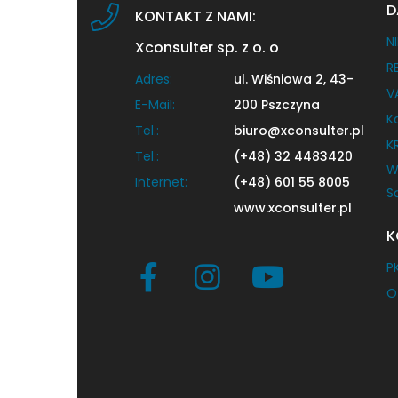
D
KONTAKT Z NAMI:
NI
Xconsulter sp. z o. o
R
Adres:
ul. Wiśniowa 2, 43-
V
E-Mail:
200 Pszczyna
K
Tel.:
biuro@xconsulter.pl
K
Tel.:
(+48) 32 4483420
W
Internet:
(+48) 601 55 8005
S
www.xconsulter.pl
K
P
O