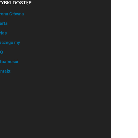
ZYBKI DOSTĘP:
rona Główna
erta
Nas
aczego my
AQ
tualności
ntakt