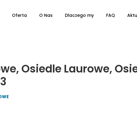
TYP
Oferta
O Nas
Dlaczego my
FAQ
Aktu
we, Osiedle Laurowe, Osi
M3
ROWE