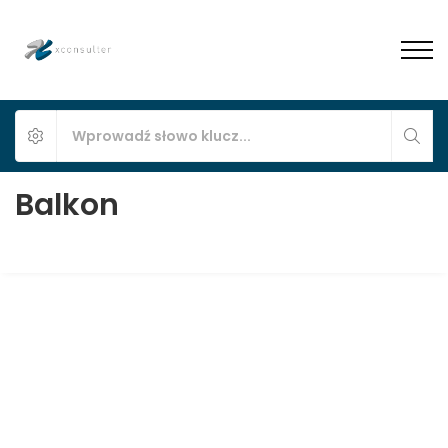
Balkon
Duże mieszkanie na wynajem w Pszczynie,
połowa domu, SER-1
Pszczyna, Serdeczna 3