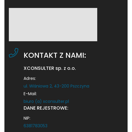
KONTAKT Z NAMI:
XCONSULTER sp. z o.o.
Adres:
ul. Wiśniowa 2, 43-200 Pszczyna
E-Mail:
biuro (a) xconsulter.pl
DANE REJESTROWE:
NIP:
6381783053