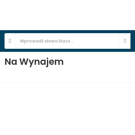
Na Wynajem
Mieszkanie 3-pokojowe, ul. Żorska 10, Osiedle
Kępa, Pszczyna, B5M1
Pszczyna, Budynek Biurowo-Mieszkalny Żorska 10