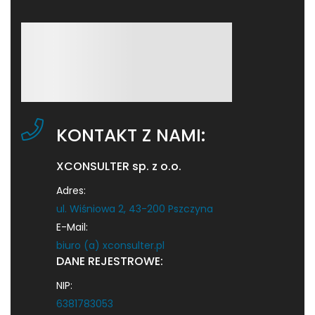
KONTAKT Z NAMI:
XCONSULTER sp. z o.o.
Adres:
ul. Wiśniowa 2, 43-200 Pszczyna
E-Mail:
biuro (a) xconsulter.pl
DANE REJESTROWE:
NIP:
6381783053