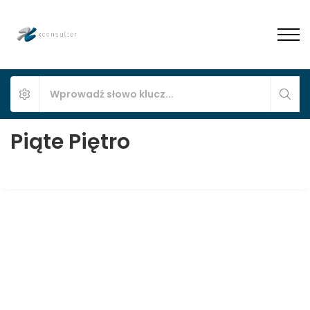
Piąte Piętro
Mieszkanie na wynajem Katowice 3 pokoje
KAT-42
ul. Słoneczna 20, Katowice, Słoneczne Tarasy