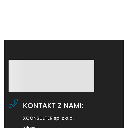
Spodka, CH Silesia i […]
2
2 Po
1 Ła
45 m
KONTAKT Z NAMI:
XCONSULTER sp. z o.o.
Adres: