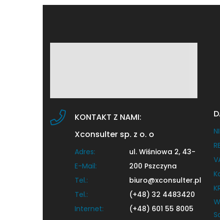
Katowicach (część dzielnicy Koszutka).
Budynek posiada windę. Na parterze […]
D
KONTAKT Z NAMI:
NI
Xconsulter sp. z o. o
R
Adres:
ul. Wiśniowa 2, 43-
V
E-Mail:
200 Pszczyna
K
Tel.:
biuro@xconsulter.pl
K
Tel.:
(+48) 32 4483420
W
Internet:
(+48) 601 55 8005
S