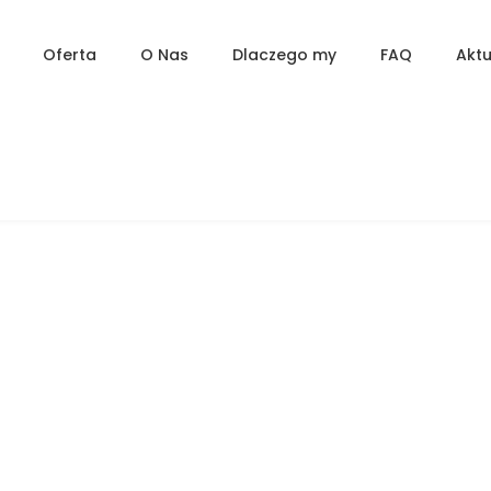
Oferta
O Nas
Dlaczego my
FAQ
Aktu
Mieszkanie 2-pokojowe, Osiedle
Słoneczne Tarasy, Dzielnica Koszutka,
Katowice, KAT-ST-20-46
ul. Słoneczna 20, Katowice, Słoneczne Tarasy
WYNAJĘTE
NA WYNAJEM