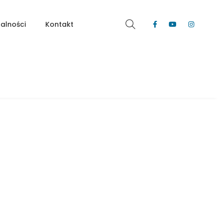
alności
Kontakt
2 pokoje na wynajem w centrum
Katowic, Koszutka KAT-ST-20-47
ul. Słoneczna 20, Katowice, Słoneczne Tarasy
WYNAJĘTE
NA WYNAJEM