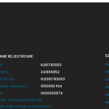
dzielnicy Koszutka). Budynek posiada windę. W
cenie najmu komórka lokatorska […]
S
ANE REJESTROWE:
P:
6381783053
St
EGON:
241656952
Of
AT ID-No.:
PL6381783053
O 
apitał zakładowy:
1000000 PLN
Dl
RS:
0000360974
F
ydz. VIII Gospodarczy KRS
Ak
ądu Rejonowego w Katowicach