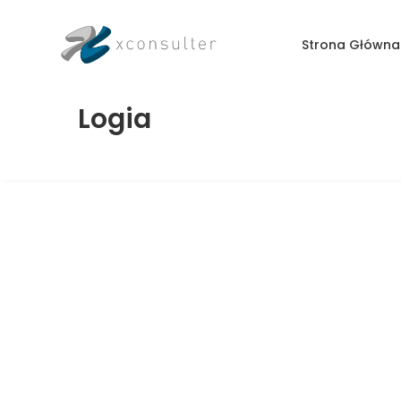
Strona Główna
Logia
Mieszkanie 2-pokojowe, Osiedle
Słoneczne Tarasy, Dzielnica Koszutka,
Katowice, KAT-ST-20-45
ul. Słoneczna 20, Katowice, Słoneczne Tarasy
WYNAJĘTE
NA WYNAJEM