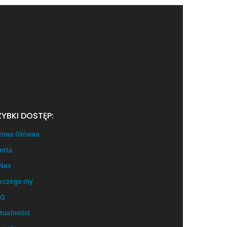
ZYBKI DOSTĘP:
rona Główna
erta
Nas
aczego my
AQ
tualności