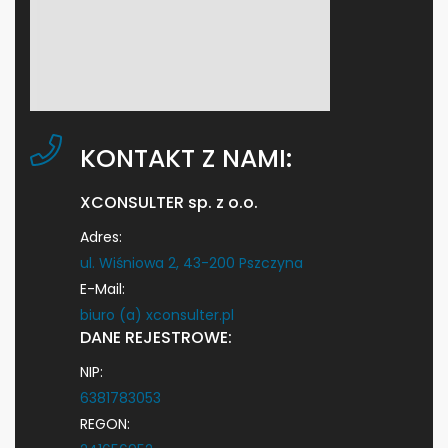
KONTAKT Z NAMI:
XCONSULTER sp. z o.o.
Adres:
ul. Wiśniowa 2, 43-200 Pszczyna
E-Mail:
biuro (a) xconsulter.pl
DANE REJESTROWE:
NIP:
6381783053
REGON: