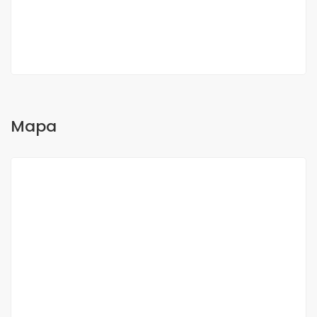
Billy Johnston
Sales Excutive
Mapa