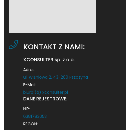
KONTAKT Z NAMI:
XCONSULTER sp. z o.o.
Adres:
ul. Wiśniowa 2, 43-200 Pszczyna
E-Mail:
biuro (a) xconsulter.pl
DANE REJESTROWE:
NIP:
6381783053
REGON: