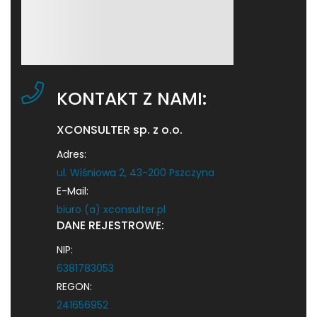
KONTAKT Z NAMI:
XCONSULTER sp. z o.o.
Adres:
ul. Wiśniowa 2, 43-200 Pszczyna
E-Mail:
biuro (a) xconsulter.pl
DANE REJESTROWE:
NIP:
6381783053
REGON:
241656952