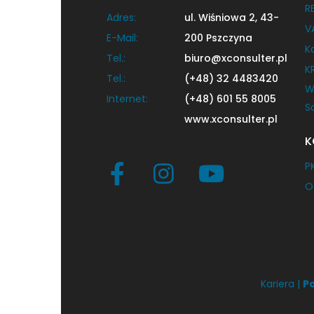
R
Adres:
ul. Wiśniowa 2, 43-
V
E-Mail:
200 Pszczyna
K
Tel.:
biuro@xconsulter.pl
K
Tel.:
(+48) 32 4483420
W
Internet:
(+48) 601 55 8005
S
www.xconsulter.pl
K
P
O
Kariera |
Po