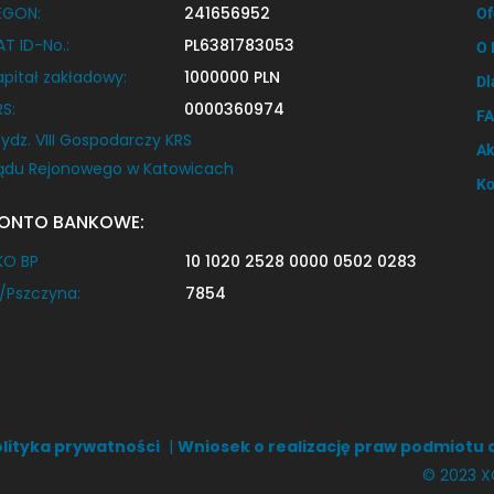
EGON:
241656952
Of
AT ID-No.:
PL6381783053
O 
apitał zakładowy:
1000000 PLN
Dl
RS:
0000360974
F
ydz. VIII Gospodarczy KRS
Ak
ądu Rejonowego w Katowicach
Ko
ONTO BANKOWE:
KO BP
10 1020 2528 0000 0502 0283
/Pszczyna:
7854
lityka prywatności
|
Wniosek o realizację praw podmiotu
© 2023 X