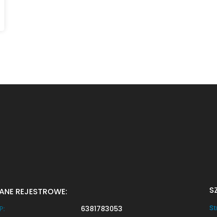
S
ANE REJESTROWE:
P:
6381783053
St