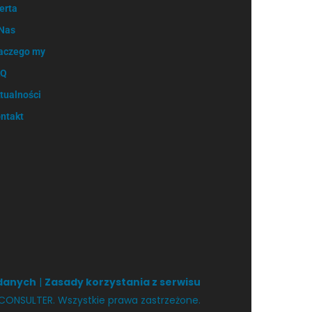
erta
Nas
aczego my
AQ
tualności
ntakt
 danych
|
Zasady korzystania z serwisu
CONSULTER. Wszystkie prawa zastrzeżone.