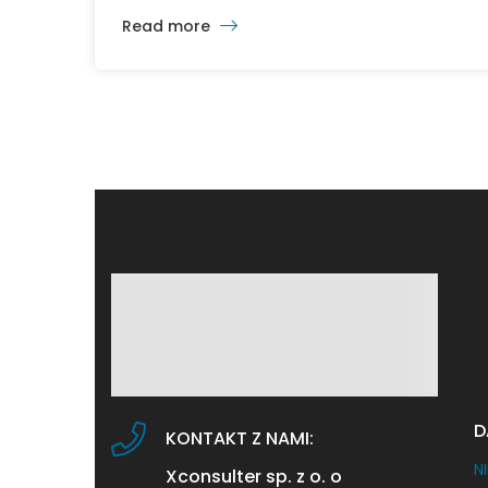
przygotowaliśmy coś wyjątkowego dla
Read more
naszych obecnych i przyszłych klientów —
Jubileuszową Promocję na wynajem
mieszkań w miejscu, gdzie wszystko się
zaczęło: Apartamentach Wiśniowy Zakątek w
Pszczynie. To nie tylko nasza pierwsza
lokalizacja, ale także wyjątkowe […]
D
KONTAKT Z NAMI:
NI
Xconsulter sp. z o. o