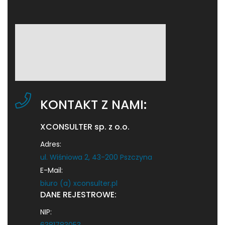
KONTAKT Z NAMI:
XCONSULTER sp. z o.o.
Adres:
ul. Wiśniowa 2, 43-200 Pszczyna
E-Mail:
biuro (a) xconsulter.pl
DANE REJESTROWE:
NIP: