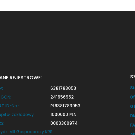
S
ANE REJESTROWE:
P:
6381783053
St
EGON:
241656952
Of
AT ID-No.:
PL6381783053
O 
apitał zakładowy:
1000000 PLN
Dl
RS:
0000360974
F
ydz. VIII Gospodarczy KRS
Ak