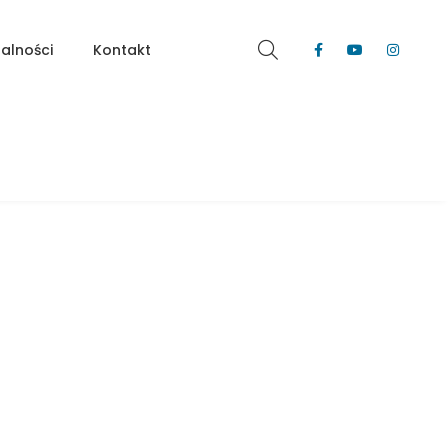
alności
Kontakt
2-pokojowe mieszkanie na wynajem w
Pszczynie z niezależnym wejściem |
WZ-7
Pszczyna, Wiśniowa 2, Apartamenty Wiśniowy Zakątek
POLECANE
DOSTĘPNE
NA WYNAJEM