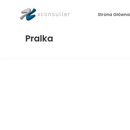
Strona Główna
Pralka
Duże mieszkanie na wynajem w
Pszczynie, połowa domu, SER-1
Pszczyna, Serdeczna 3
POLECANE
DOSTĘPNE
NA WYNAJEM