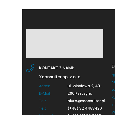
D
KONTAKT Z NAMI:
NI
Xconsulter sp. z o. o
R
Adres:
ul. Wiśniowa 2, 43-
V
E-Mail:
200 Pszczyna
K
Tel.:
biuro@xconsulter.pl
K
Tel.:
(+48) 32 4483420
W