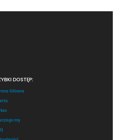
ZYBKI DOSTĘP:
rona Główna
erta
Nas
aczego my
AQ
tualności