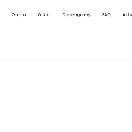
Oferta
O Nas
Dlaczego my
FAQ
Aktu
Mieszkanie 3-pokojowe, Apartamenty
Serdeczna, Osiedle Kolonia Jasna,
Pszczyna, SER-2
Pszczyna, Serdeczna 3
POLECANE
DOSTĘPNE
NA WYNAJEM