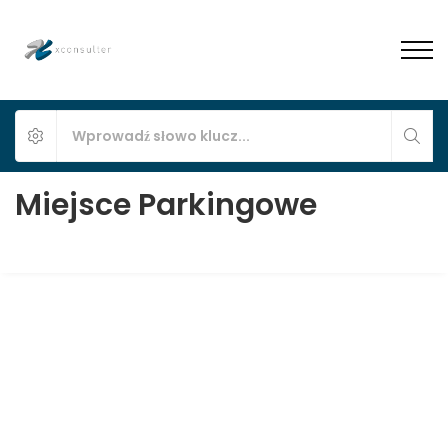
Miejsce Parkingowe
Mieszkanie 2-pokojowe, ul. Żorska 10,
Osiedle Kępa, Pszczyna, B5M2
Pszczyna, Budynek Biurowo-Mieszkalny Żorska 10