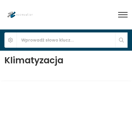
Klimatyzacja
2-pokojowe mieszkanie na wynajem w
Pszczynie z niezależnym wejściem | WZ-7
Pszczyna, Wiśniowa 2, Apartamenty Wiśniowy Zakątek