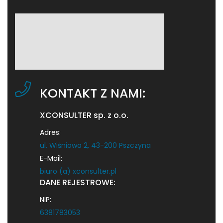
KONTAKT Z NAMI:
XCONSULTER sp. z o.o.
Adres:
ul. Wiśniowa 2, 43-200 Pszczyna
E-Mail:
biuro (a) xconsulter.pl
DANE REJESTROWE:
NIP:
6381783053