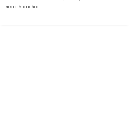
nieruchomości.
Duże mieszkanie na wynajem w Pszczynie,
połowa domu, SER-1
Pszczyna, Serdeczna 3
POLECANE
DOSTĘPNE
NA WYNAJEM