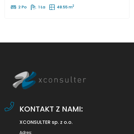
usytuowane na 3 piętrze (ostatnie piętro […]
2
2 Po
1 Ła
48.55 m
KONTAKT Z NAMI:
XCONSULTER sp. z o.o.
Adres: