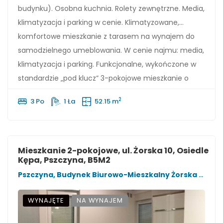
budynku). Osobna kuchnia. Rolety zewnętrzne. Media,
klimatyzacja i parking w cenie. Klimatyzowane,
komfortowe mieszkanie z tarasem na wynajem do
samodzielnego umeblowania. W cenie najmu: media,
klimatyzacja i parking. Funkcjonalne, wykończone w
standardzie „pod klucz” 3-pokojowe mieszkanie o
powierzchni 52,15 m2 usytuowane na 3 piętrze […]
2
3 Po
1 Ła
52.15 m
Mieszkanie 2-pokojowe, ul. Żorska 10, Osiedle
Kępa, Pszczyna, B5M2
Pszczyna, Budynek Biurowo-Mieszkalny Żorska 10
WYNAJĘTE
NA WYNAJEM