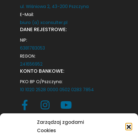
ul. Wiśniowa 2, 43-200 Pszczyna
E-Mail:
biuro (a) xconsulter.pl
DANE REJESTROWE:
NIP:
6381783053
REGON:
241656952
KONTO BANKOWE:
PKO BP O/Pszczyna:
10 1020 2528 0000 0502 0283 7854
Zarządzaj zgodami
SZYBKI DOSTĘP:
Cookies
Strona Główna